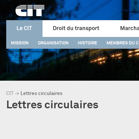
Le CIT
Droit du transport
Marcha
MISSION
ORGANISATION
HISTOIRE
MEMBRES DU C
CIT
→
Lettres circulaires
Lettres circulaires