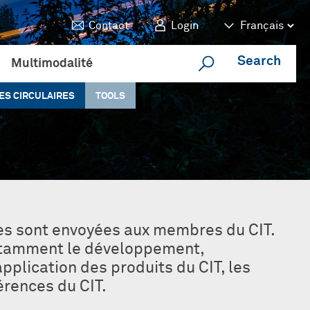
Contact
Login
Search
Multimodalité
ES CIRCULAIRES
TOOLS
ires sont envoyées aux membres du CIT.
otamment le développement,
’application des produits du CIT, les
érences du CIT.