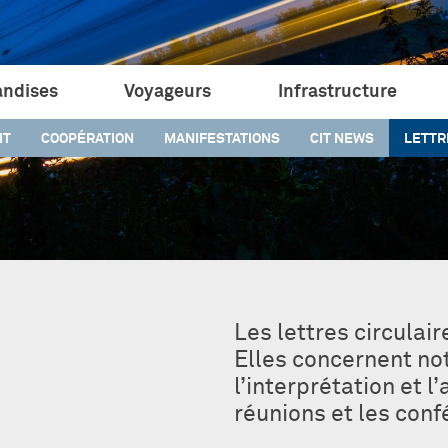
ndises
Voyageurs
Infrastructure
IT
COOPÉRATION
MANIFESTATIONS
CIT NEWS
LETTR
Les lettres circula
Elles concernent n
l’interprétation et l
réunions et les conf