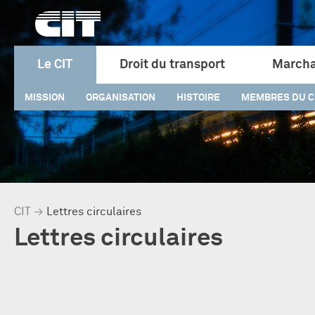
Le CIT
Droit du transport
Marcha
MISSION
ORGANISATION
HISTOIRE
MEMBRES DU C
CIT
→
Lettres circulaires
Lettres circulaires