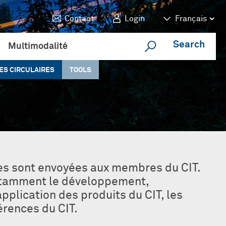
Contact
Login
Search
Multimodalité
ES CIRCULAIRES
TOOLS
ires sont envoyées aux membres du CIT.
otamment le développement,
’application des produits du CIT, les
érences du CIT.