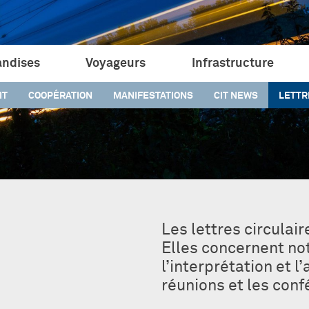
ndises
Voyageurs
Infrastructure
IT
COOPÉRATION
MANIFESTATIONS
CIT NEWS
LETTR
Les lettres circula
Elles concernent n
l’interprétation et l
réunions et les conf