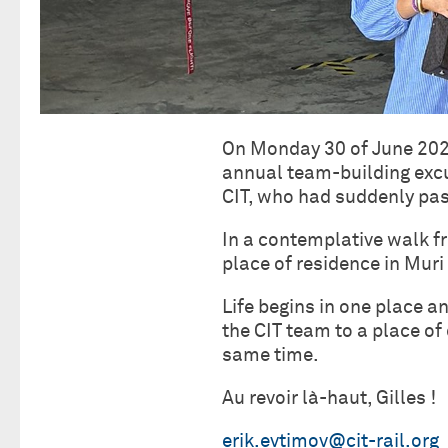
On Monday 30 of June 2025,
annual team-building excur
CIT, who had suddenly pa
In a contemplative walk fro
place of residence in Muri 
Life begins in one place an
the CIT team to a place of
same time.
Au revoir là-haut, Gilles !
erik.evtimov@cit-rail.org