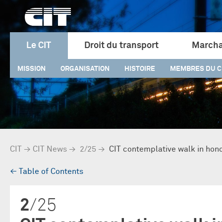
Le CIT
Droit du transport
Marcha
MISSION
ORGANISATION
HISTOIRE
MEMBRES DU C
CIT
→
CIT News
→
2/25
→
CIT contemplative walk in hono
→
Table of Contents
2
/25