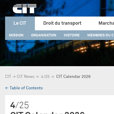
Le CIT
Droit du transport
Marcha
MISSION
ORGANISATION
HISTOIRE
MEMBRES DU C
CIT
→
CIT News
→
4/25
→
CIT Calendar 2026
→
Table of Contents
4
/25